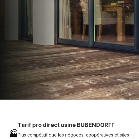
apporter : Tarifs directs usines sans minimum
d'achat - Assistance technique chantier et
service réactif avec simplicité.
07 83 35 69 17
MON DEVIS MOTEUR
Voir tous nos produits
Tarif pro direct usine BUBENDORFF
🏭
Plus compétitif que les négoces, coopératives et sites