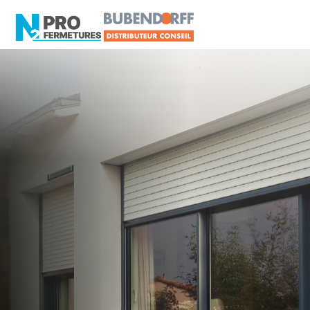
LOIRE-ATLANTIQUE -
Distributeur Conseil
BUBENDORFF
Vertou
Artisan, Menuisier, TPE ou PME proche de
Vertou ?
N2PRO Fermetures est votre référent Distributeur
Conseil BUBENDORFF officiel pour vous