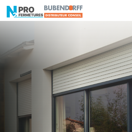
LOIRE-ATLANTIQUE -
Distributeur en volets
roulants Somfy
Vallet
Artisan, Menuisier, TPE ou PME proche de Vallet
?
N2PRO Fermetures est votre référent Distributeur
en volets roulants Somfy officiel pour vous