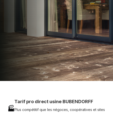
apporter : Tarifs directs usines sans minimum
d'achat - Assistance technique chantier et
service réactif avec simplicité.
07 83 35 69 17
MON DEVIS MOTEUR
Voir tous nos produits
Tarif pro direct usine BUBENDORFF
🏭
Plus compétitif que les négoces, coopératives et sites