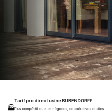
apporter : Tarifs directs usines sans minimum
d'achat - Assistance technique chantier et
service réactif avec simplicité.
07 83 35 69 17
MON DEVIS MOTEUR
Voir tous nos produits
Tarif pro direct usine BUBENDORFF
🏭
Plus compétitif que les négoces, coopératives et sites