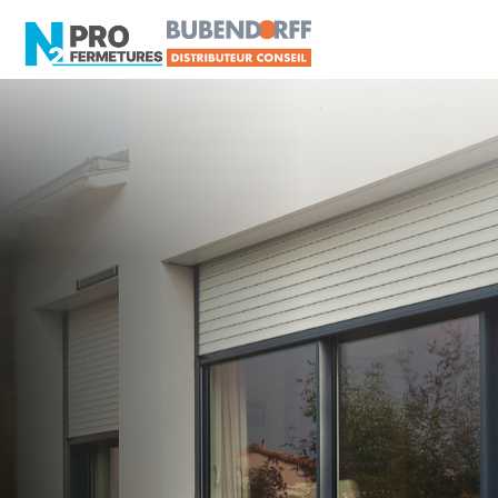
MAINE-ET-LOIRE -
Distributeur en volets
roulants Delta Dore
Trélazé
Artisan, Menuisier, TPE ou PME proche de
Trélazé ?
N2PRO Fermetures est votre référent Distributeur
en volets roulants Delta Dore officiel pour vous