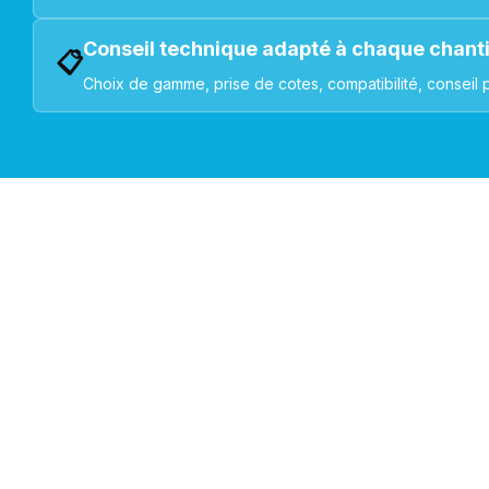
Conseil technique adapté à chaque chant
📋
Choix de gamme, prise de cotes, compatibilité, conseil 
VOLETS ROULANTS : BUBENDORFF - SOMFY - DELTA DOR
Découvrez nos produ