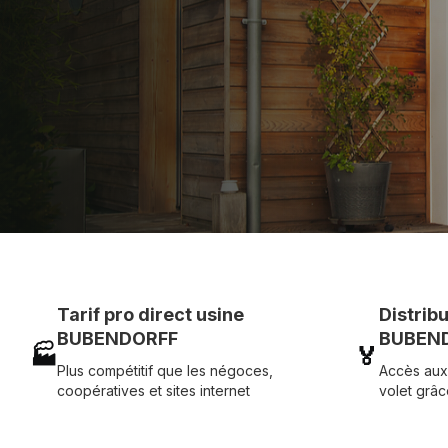
et service réactif avec simplicité.
07 83 35 69 17
MON DEVIS MOTE
Tarif pro direct usine
Distrib
BUBENDORFF
BUBEND
🏭
🏅
Plus compétitif que les négoces,
Accès aux
coopératives et sites internet
volet grâc