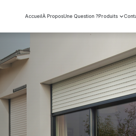
Accueil
À Propos
Une Question ?
Produits
Cont
t
es ?
officiel pour vous apporter : Tarifs directs usines sa