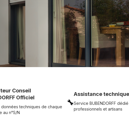
UR
Voir tous nos produits
uteur Conseil
Assistance technique
ORFF Officiel
🔧
Service BUBENDORFF dédié
 données techniques de chaque
professionnels et artisans
e au n°S/N