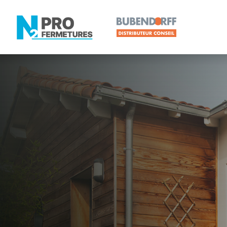
LOIRE-ATLANTIQUE -
Volet roulan
Treillières
Artisan, Menuisier, TPE ou PME proche de Treillièr
N2PRO Fermetures est votre référent Volet roulant 