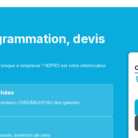
grammation, devis
onique à remplacer ? N2PRO est votre interlocuteur
achées
ues, moteurs CI/RG/MG/HY/AU des gammes
urses, inversion de sens