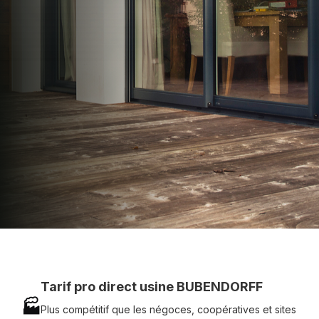
apporter : Tarifs directs usines sans minimum
d'achat - Assistance technique chantier et
service réactif avec simplicité.
07 83 35 69 17
MON DEVIS MOTEUR
Voir tous nos produits
Tarif pro direct usine BUBENDORFF
🏭
Plus compétitif que les négoces, coopératives et sites