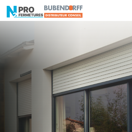
LOIRE-ATLANTIQUE -
Distributeur en volets
roulants Delta Dore
Treillières
Artisan, Menuisier, TPE ou PME proche de
Treillières ?
N2PRO Fermetures est votre référent Distributeur
en volets roulants Delta Dore officiel pour vous