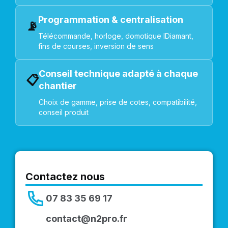
Programmation & centralisation
📡
Télécommande, horloge, domotique IDiamant,
fins de courses, inversion de sens
Conseil technique adapté à chaque
📋
chantier
Choix de gamme, prise de cotes, compatibilité,
conseil produit
Contactez nous
07 83 35 69 17
contact@n2pro.fr