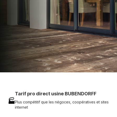
technique chantier et service réactif avec
simplicité.
07 83 35 69 17
MON DEVIS MOTEUR
Voir tous nos produits
Tarif pro direct usine BUBENDORFF
🏭
Plus compétitif que les négoces, coopératives et sites
internet