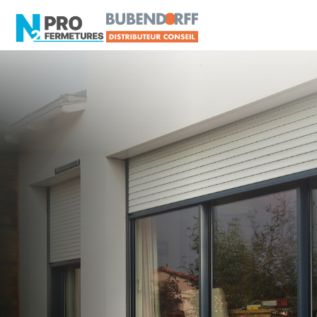
MAINE-ET-LOIRE -
Volet roulant
Thouarcé
Artisan, Menuisier, TPE ou PME proche de
Thouarcé ?
N2PRO Fermetures est votre référent Volet
roulant officiel pour vous apporter : Tarifs directs
usines sans minimum d'achat - Assistance