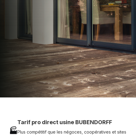
apporter : Tarifs directs usines sans minimum
d'achat - Assistance technique chantier et
service réactif avec simplicité.
07 83 35 69 17
MON DEVIS MOTEUR
Voir tous nos produits
Tarif pro direct usine BUBENDORFF
🏭
Plus compétitif que les négoces, coopératives et sites