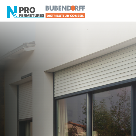
SARTHE - 72
Distributeur Conseil
BUBENDORFF
Teloché
Artisan, Menuisier, TPE ou PME proche de
Teloché ?
N2PRO Fermetures est votre référent Distributeur
Conseil BUBENDORFF officiel pour vous