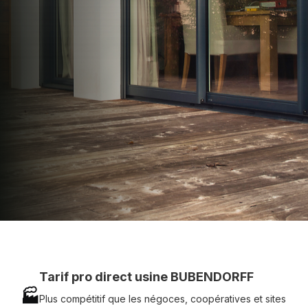
apporter : Tarifs directs usines sans minimum
d'achat - Assistance technique chantier et
service réactif avec simplicité.
07 83 35 69 17
MON DEVIS MOTEUR
Voir tous nos produits
Tarif pro direct usine BUBENDORFF
🏭
Plus compétitif que les négoces, coopératives et sites