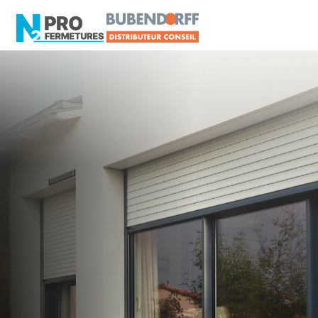
SARTHE - 72
Distributeur Conseil
BUBENDORFF
Spay
Artisan, Menuisier, TPE ou PME proche de Spay
?
N2PRO Fermetures est votre référent Distributeur
Conseil BUBENDORFF officiel pour vous