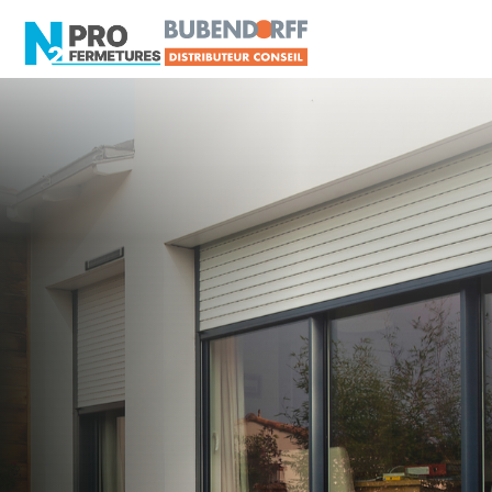
MAINE-ET-LOIRE -
Volet roulant
Segré-en-Anjou Bleu
Artisan, Menuisier, TPE ou PME proche de
Segré-en-Anjou Bleu ?
N2PRO Fermetures est votre référent Volet
roulant officiel pour vous apporter : Tarifs directs
usines sans minimum d'achat - Assistance