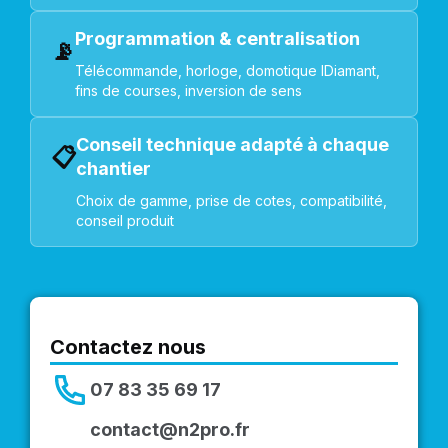
Programmation & centralisation
📡
Télécommande, horloge, domotique IDiamant,
fins de courses, inversion de sens
Conseil technique adapté à chaque
📋
chantier
Choix de gamme, prise de cotes, compatibilité,
conseil produit
Contactez nous
07 83 35 69 17
contact@n2pro.fr