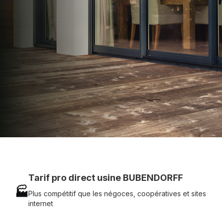
technique chantier et service réactif avec
simplicité.
07 83 35 69 17
MON DEVIS MOTEUR
Voir tous nos produits
Tarif pro direct usine BUBENDORFF
🏭
Plus compétitif que les négoces, coopératives et sites
internet