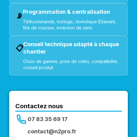
Programmation & centralisation
📡
Télécommande, horloge, domotique IDiamant,
fins de courses, inversion de sens
Conseil technique adapté à chaque
📋
chantier
Choix de gamme, prise de cotes, compatibilité,
conseil produit
Contactez nous
07 83 35 69 17
contact@n2pro.fr