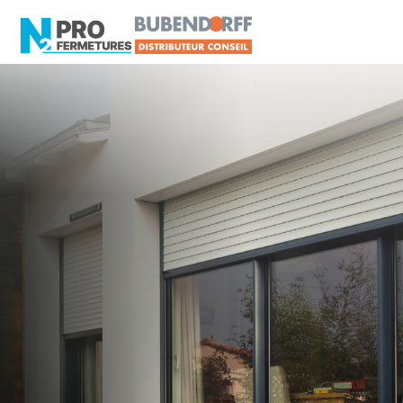
LOIRE-ATLANTIQUE -
Volet roulant
Savenay
Artisan, Menuisier, TPE ou PME proche de
Savenay ?
N2PRO Fermetures est votre référent Volet
roulant officiel pour vous apporter : Tarifs directs
usines sans minimum d'achat - Assistance