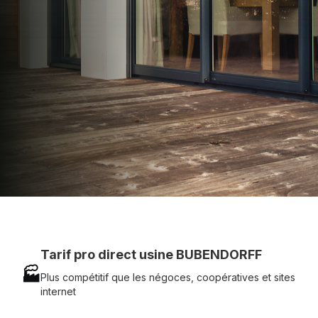
technique chantier et service réactif avec
simplicité.
07 83 35 69 17
MON DEVIS MOTEUR
Voir tous nos produits
Tarif pro direct usine BUBENDORFF
🏭
Plus compétitif que les négoces, coopératives et sites
internet