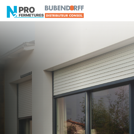
LOIRE-ATLANTIQUE -
Distributeur en volets
roulants Somfy
Savenay
Artisan, Menuisier, TPE ou PME proche de
Savenay ?
N2PRO Fermetures est votre référent Distributeur
en volets roulants Somfy officiel pour vous