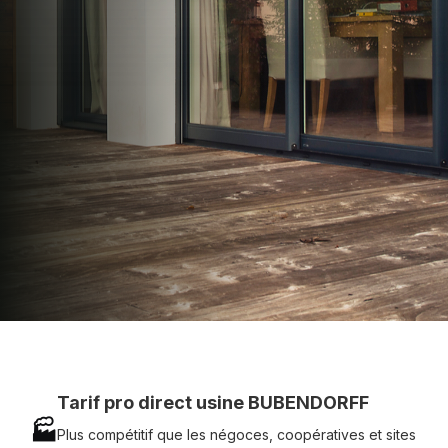
apporter : Tarifs directs usines sans minimum
d'achat - Assistance technique chantier et
service réactif avec simplicité.
07 83 35 69 17
MON DEVIS MOTEUR
Voir tous nos produits
Tarif pro direct usine BUBENDORFF
🏭
Plus compétitif que les négoces, coopératives et sites