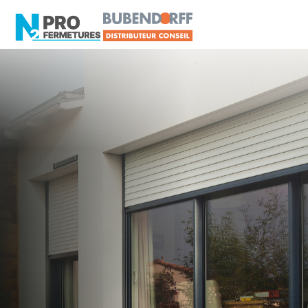
MAINE-ET-LOIRE - 49
Volet roulant
Saumur
Artisan, Menuisier, TPE ou PME proche de
Saumur ?
N2PRO Fermetures est votre référent Volet
roulant officiel pour vous apporter : Tarifs directs
usines sans minimum d'achat - Assistance