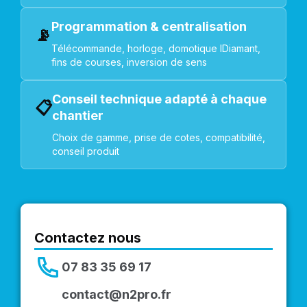
Programmation & centralisation
📡
Télécommande, horloge, domotique IDiamant,
fins de courses, inversion de sens
Conseil technique adapté à chaque
📋
chantier
Choix de gamme, prise de cotes, compatibilité,
conseil produit
Contactez nous
07 83 35 69 17
contact@n2pro.fr