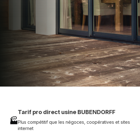
technique chantier et service réactif avec
simplicité.
07 83 35 69 17
MON DEVIS MOTEUR
Voir tous nos produits
Tarif pro direct usine BUBENDORFF
🏭
Plus compétitif que les négoces, coopératives et sites
internet