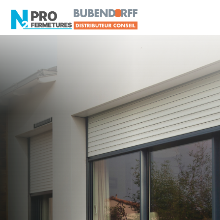
LOIRE-ATLANTIQUE - 44
Tarif Pro & Assistance
BUBENDORFF
Sainte-Pazanne
Artisan, Menuisier, TPE ou PME proche de
Sainte-Pazanne ?
N2PRO Fermetures est votre référent Tarif Pro &
Assistance BUBENDORFF officiel pour vous