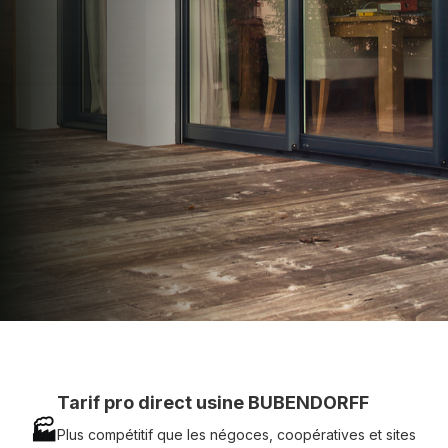
apporter : Tarifs directs usines sans minimum
d'achat - Assistance technique chantier et
service réactif avec simplicité.
07 83 35 69 17
MON DEVIS MOTEUR
Voir tous nos produits
Tarif pro direct usine BUBENDORFF
🏭
Plus compétitif que les négoces, coopératives et sites