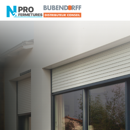
LOIRE-ATLANTIQUE -
Distributeur en volets
roulants Delta Dore
Sainte-Luce-sur-Loire
Artisan, Menuisier, TPE ou PME proche de
Sainte-Luce-sur-Loire ?
N2PRO Fermetures est votre référent Distributeur
en volets roulants Delta Dore officiel pour vous