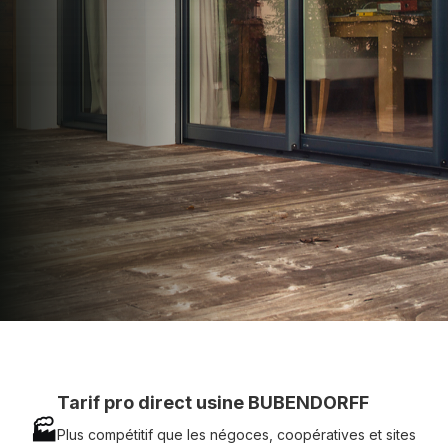
apporter : Tarifs directs usines sans minimum
d'achat - Assistance technique chantier et
service réactif avec simplicité.
07 83 35 69 17
MON DEVIS MOTEUR
Voir tous nos produits
Tarif pro direct usine BUBENDORFF
🏭
Plus compétitif que les négoces, coopératives et sites