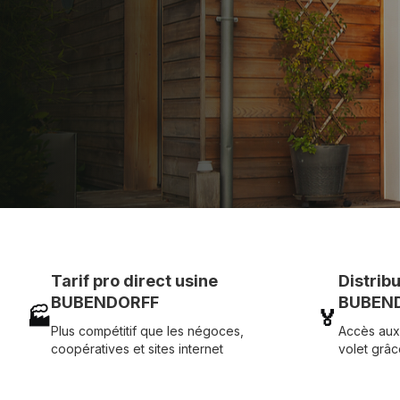
Assistance technique chantier et service réactif ave
07 83 35 69 17
MON DEVIS MOTE
Tarif pro direct usine
Distrib
BUBENDORFF
BUBEND
🏭
🏅
Plus compétitif que les négoces,
Accès aux
coopératives et sites internet
volet grâc