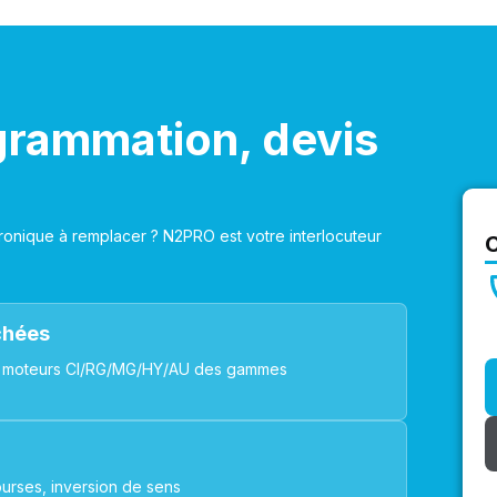
grammation, devis
onique à remplacer ? N2PRO est votre interlocuteur
achées
ues, moteurs CI/RG/MG/HY/AU des gammes
urses, inversion de sens