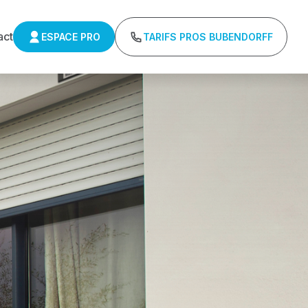
act
ESPACE PRO
TARIFS PROS BUBENDORFF
ulants Somfy
Tarifs directs usines sans minimum d'achat -