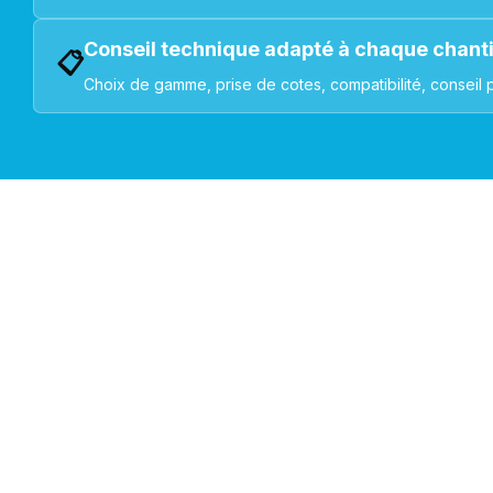
Conseil technique adapté à chaque chant
📋
Choix de gamme, prise de cotes, compatibilité, conseil 
VOLETS ROULANTS : BUBENDORFF - SOMFY - DELTA DOR
Découvrez nos produ