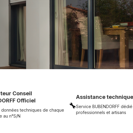
c simplicité.
UR
Voir tous nos produits
uteur Conseil
Assistance technique
ORFF Officiel
🔧
Service BUBENDORFF dédié
 données techniques de chaque
professionnels et artisans
e au n°S/N