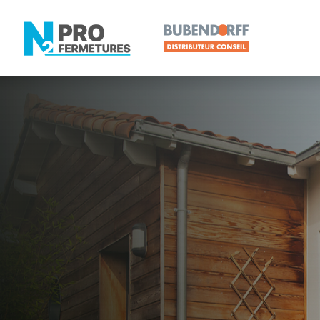
LOIRE-ATLANTIQUE -
Distributeur
Saint-Viaud
Artisan, Menuisier, TPE ou PME proche de Saint-V
N2PRO Fermetures est votre référent Distributeur e