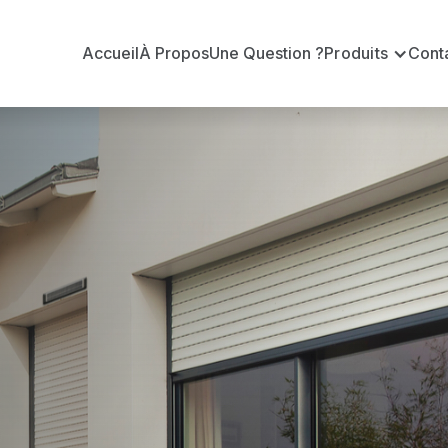
Accueil
À Propos
Une Question ?
Produits
Cont
 en volets ro
iaud ?
n volets roulants Somfy officiel pour vous apporter : 