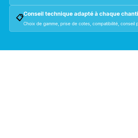
Conseil technique adapté à chaque chant
📋
Choix de gamme, prise de cotes, compatibilité, conseil 
VOLETS ROULANTS : BUBENDORFF - SOMFY - DELTA DOR
Découvrez nos produ