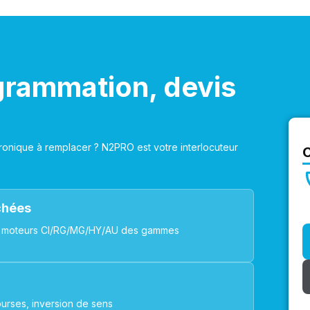
grammation, devis
onique à remplacer ? N2PRO est votre interlocuteur
achées
ues, moteurs CI/RG/MG/HY/AU des gammes
urses, inversion de sens