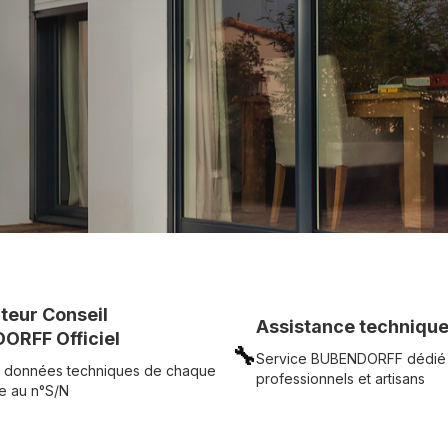
c simplicité.
UR
Voir tous nos produits
uteur Conseil
Assistance technique
ORFF Officiel
🔧
Service BUBENDORFF dédié
 données techniques de chaque
professionnels et artisans
e au n°S/N