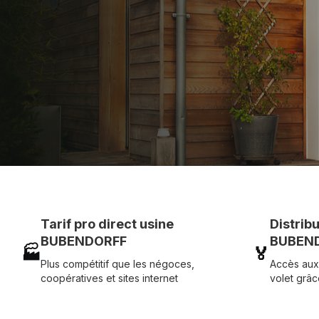
Assistance technique chantier et service réactif ave
07 83 35 69 17
MON DEVIS MOTE
Tarif pro direct usine
Distrib
BUBENDORFF
BUBEND
🏭
🏅
Plus compétitif que les négoces,
Accès aux
coopératives et sites internet
volet grâc