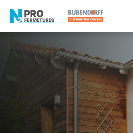
LOIRE-ATLANTIQUE -
Distribute
Saint-Viaud
Artisan, Menuisier, TPE ou PME proche de Saint-V
N2PRO Fermetures est votre référent Distributeur 