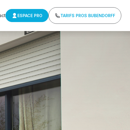
act
ESPACE PRO
TARIFS PROS BUBENDORFF
UBENDORFF
ifs directs usines sans minimum d'achat -