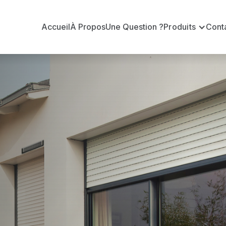
Accueil
À Propos
Une Question ?
Produits
Cont
ur Conseil B
iaud ?
Conseil BUBENDORFF officiel pour vous apporter : Tar