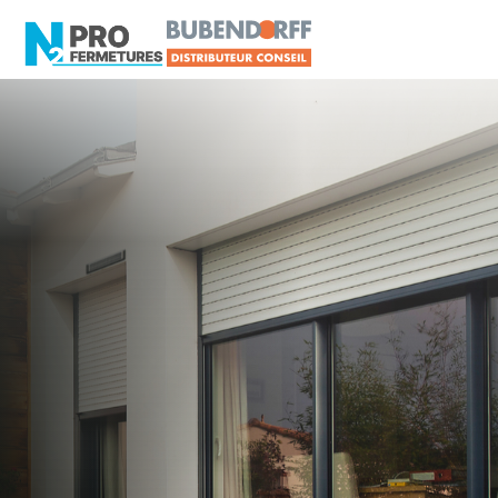
MAINE-ET-LOIRE -
Volet roulant
Saint-Sylvain-d'Anjou
Artisan, Menuisier, TPE ou PME proche de Saint-
Sylvain-d'Anjou ?
N2PRO Fermetures est votre référent Volet
roulant officiel pour vous apporter : Tarifs directs
usines sans minimum d'achat - Assistance