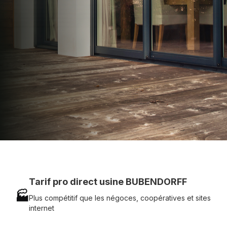
technique chantier et service réactif avec
simplicité.
07 83 35 69 17
MON DEVIS MOTEUR
Voir tous nos produits
Tarif pro direct usine BUBENDORFF
🏭
Plus compétitif que les négoces, coopératives et sites
internet