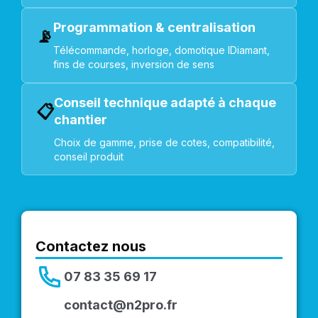
Programmation & centralisation
📡
Télécommande, horloge, domotique IDiamant,
fins de courses, inversion de sens
Conseil technique adapté à chaque
📋
chantier
Choix de gamme, prise de cotes, compatibilité,
conseil produit
Contactez nous
07 83 35 69 17
contact@n2pro.fr