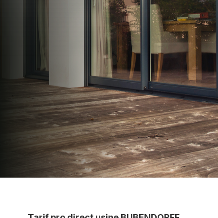
N2PRO Fermetures est votre référent Distributeur
en volets roulants Delta Dore officiel pour vous
apporter : Tarifs directs usines sans minimum
d'achat - Assistance technique chantier et
service réactif avec simplicité.
07 83 35 69 17
MON DEVIS MOTEUR
Voir tous nos produits
Tarif pro direct usine BUBENDORFF