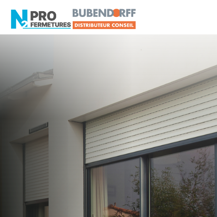
LOIRE-ATLANTIQUE -
Distributeur en volets
roulants Delta Dore
Saint-Sébastien-sur-
Loire
Artisan, Menuisier, TPE ou PME proche de Saint-
Sébastien-sur-Loire ?