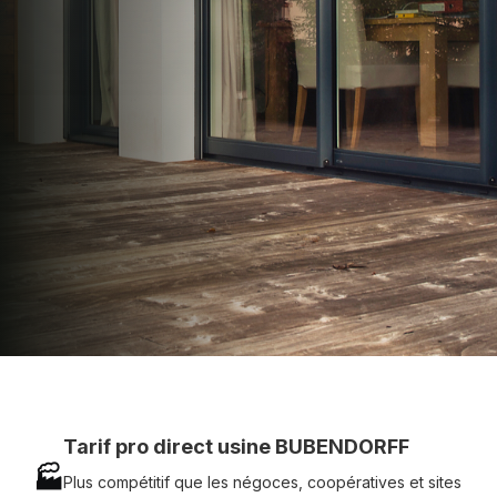
apporter : Tarifs directs usines sans minimum
d'achat - Assistance technique chantier et
service réactif avec simplicité.
07 83 35 69 17
MON DEVIS MOTEUR
Voir tous nos produits
Tarif pro direct usine BUBENDORFF
🏭
Plus compétitif que les négoces, coopératives et sites