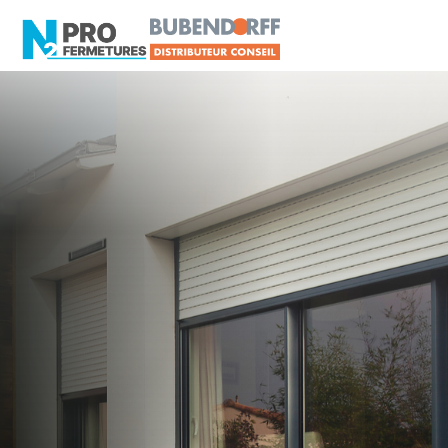
LOIRE-ATLANTIQUE - 44
Tarif Pro & Assistance
BUBENDORFF
Saint-Père-en-Retz
Artisan, Menuisier, TPE ou PME proche de Saint-
Père-en-Retz ?
N2PRO Fermetures est votre référent Tarif Pro &
Assistance BUBENDORFF officiel pour vous