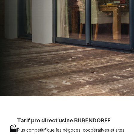
apporter : Tarifs directs usines sans minimum
d'achat - Assistance technique chantier et
service réactif avec simplicité.
07 83 35 69 17
MON DEVIS MOTEUR
Voir tous nos produits
Tarif pro direct usine BUBENDORFF
🏭
Plus compétitif que les négoces, coopératives et sites