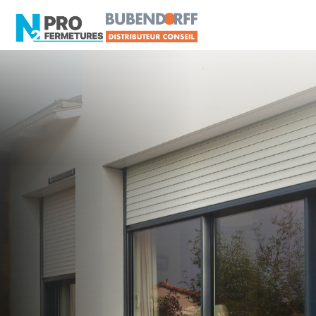
LOIRE-ATLANTIQUE -
Distributeur en volets
roulants Somfy
Saint-Molf
Artisan, Menuisier, TPE ou PME proche de Saint-
Molf ?
N2PRO Fermetures est votre référent Distributeur
en volets roulants Somfy officiel pour vous