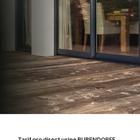
N2PRO Fermetures est votre référent Distributeur
Conseil BUBENDORFF officiel pour vous
apporter : Tarifs directs usines sans minimum
d'achat - Assistance technique chantier et
service réactif avec simplicité.
07 83 35 69 17
MON DEVIS MOTEUR
Voir tous nos produits
Tarif pro direct usine BUBENDORFF