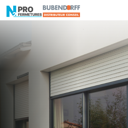
LOIRE-ATLANTIQUE -
Distributeur Conseil
BUBENDORFF
Saint-Michel-Chef-
Chef
Artisan, Menuisier, TPE ou PME proche de Saint-
Michel-Chef-Chef ?