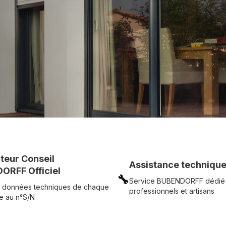
UR
Voir tous nos produits
uteur Conseil
Assistance technique
ORFF Officiel
🔧
Service BUBENDORFF dédié
 données techniques de chaque
professionnels et artisans
e au n°S/N