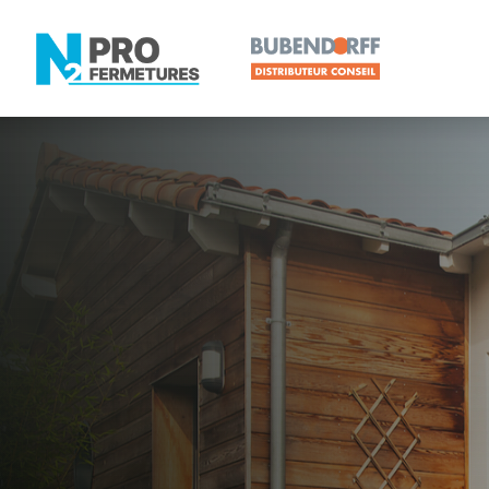
MAINE-ET-LOIRE -
Volet roulan
Saint-Lambe
Artisan, Menuisier, TPE ou PME proche de Saint-L
N2PRO Fermetures est votre référent Volet roulant 