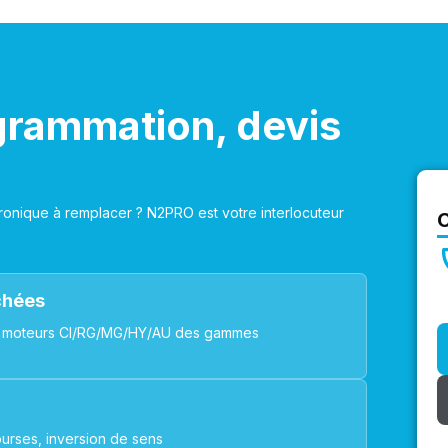
grammation, devis
onique à remplacer ? N2PRO est votre interlocuteur
achées
ues, moteurs CI/RG/MG/HY/AU des gammes
urses, inversion de sens