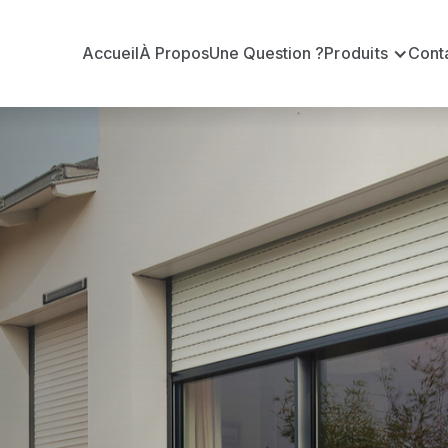
Accueil
À Propos
Une Question ?
Produits
Cont
t
rt-la-Pothe
ambert-la-Potherie ?
officiel pour vous apporter : Tarifs directs usines sa