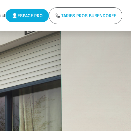
act
ESPACE PRO
TARIFS PROS BUBENDORFF
rie
ns minimum d'achat - Assistance technique chantier