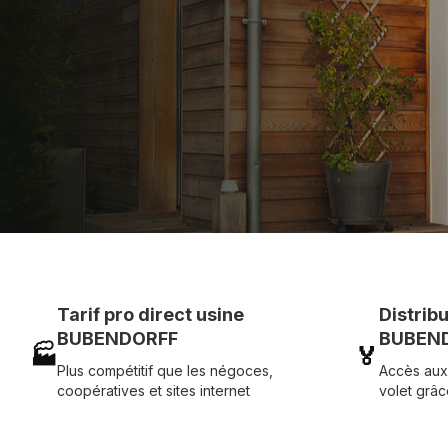
et service réactif avec simplicité.
07 83 35 69 17
MON DEVIS MOTE
Tarif pro direct usine
Distrib
BUBENDORFF
BUBEND
🏭
🏅
Plus compétitif que les négoces,
Accès aux
coopératives et sites internet
volet grâc