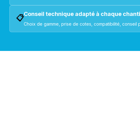
Conseil technique adapté à chaque chant
📋
Choix de gamme, prise de cotes, compatibilité, conseil 
VOLETS ROULANTS : BUBENDORFF - SOMFY - DELTA DOR
Découvrez nos produ