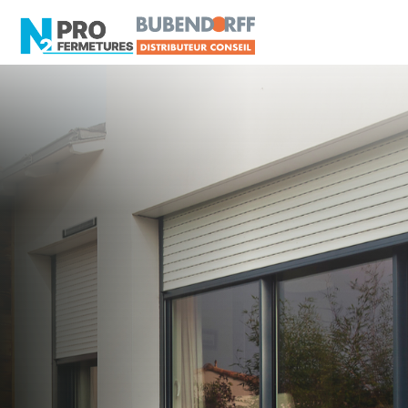
LOIRE-ATLANTIQUE -
Distributeur Conseil
BUBENDORFF
Saint-Joachim
Artisan, Menuisier, TPE ou PME proche de Saint-
Joachim ?
N2PRO Fermetures est votre référent Distributeur
Conseil BUBENDORFF officiel pour vous