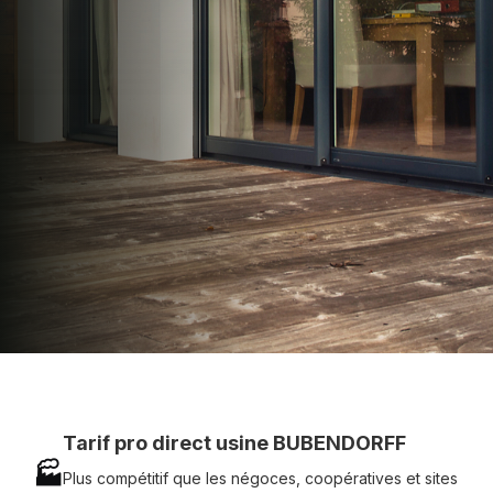
apporter : Tarifs directs usines sans minimum
d'achat - Assistance technique chantier et
service réactif avec simplicité.
07 83 35 69 17
MON DEVIS MOTEUR
Voir tous nos produits
Tarif pro direct usine BUBENDORFF
🏭
Plus compétitif que les négoces, coopératives et sites