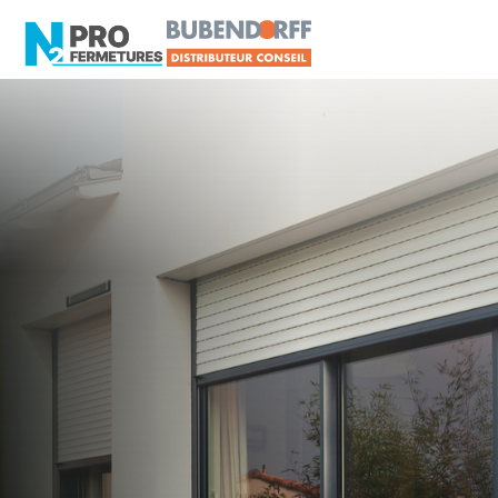
LOIRE-ATLANTIQUE -
Distributeur Conseil
BUBENDORFF
Saint-Étienne-de-
Montluc
Artisan, Menuisier, TPE ou PME proche de Saint-
Étienne-de-Montluc ?