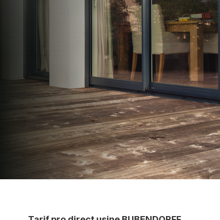
N2PRO Fermetures est votre référent Distributeur
Conseil BUBENDORFF officiel pour vous
apporter : Tarifs directs usines sans minimum
d'achat - Assistance technique chantier et
service réactif avec simplicité.
07 83 35 69 17
MON DEVIS MOTEUR
Voir tous nos produits
Tarif pro direct usine BUBENDORFF