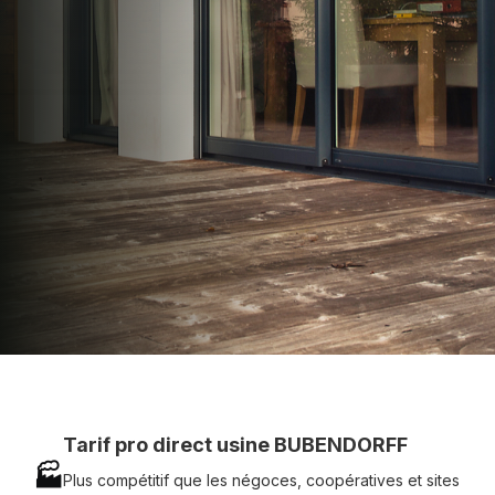
usines sans minimum d'achat - Assistance
technique chantier et service réactif avec
simplicité.
07 83 35 69 17
MON DEVIS MOTEUR
Voir tous nos produits
Tarif pro direct usine BUBENDORFF
🏭
Plus compétitif que les négoces, coopératives et sites