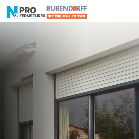
LOIRE-ATLANTIQUE -
Volet roulant
Saint-Étienne-de-
Montluc
Artisan, Menuisier, TPE ou PME proche de Saint-
Étienne-de-Montluc ?
N2PRO Fermetures est votre référent Volet
roulant officiel pour vous apporter : Tarifs directs