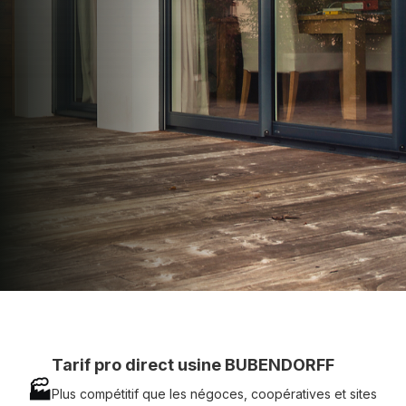
apporter : Tarifs directs usines sans minimum
d'achat - Assistance technique chantier et
service réactif avec simplicité.
07 83 35 69 17
MON DEVIS MOTEUR
Voir tous nos produits
Tarif pro direct usine BUBENDORFF
🏭
Plus compétitif que les négoces, coopératives et sites