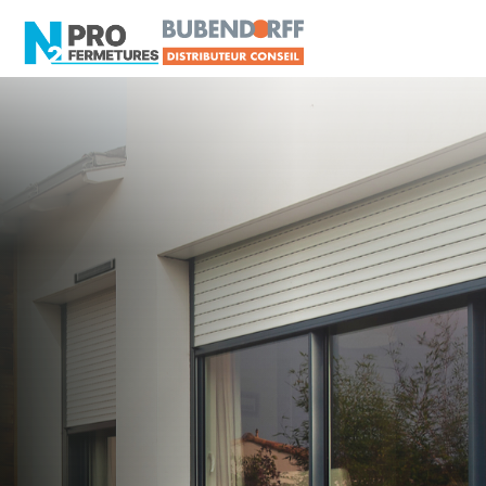
MAYENNE - 53
Distributeur Conseil
BUBENDORFF
Saint-Berthevin
Artisan, Menuisier, TPE ou PME proche de Saint-
Berthevin ?
N2PRO Fermetures est votre référent Distributeur
Conseil BUBENDORFF officiel pour vous