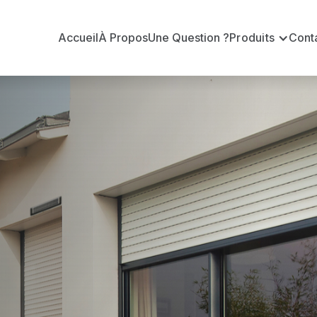
Accueil
À Propos
Une Question ?
Produits
Cont
t
officiel pour vous apporter : Tarifs directs usines sa