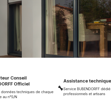
UR
Voir tous nos produits
uteur Conseil
Assistance technique
ORFF Officiel
🔧
Service BUBENDORFF dédié
 données techniques de chaque
professionnels et artisans
e au n°S/N