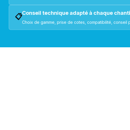
Conseil technique adapté à chaque chant
📋
Choix de gamme, prise de cotes, compatibilité, conseil 
VOLETS ROULANTS : BUBENDORFF - SOMFY - DELTA DOR
Découvrez nos produ