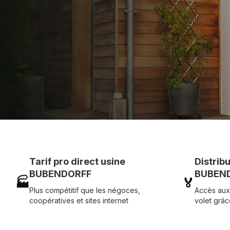
et service réactif avec simplicité.
07 83 35 69 17
MON DEVIS MOTE
Tarif pro direct usine
Distrib
BUBENDORFF
BUBEND
🏭
🏅
Plus compétitif que les négoces,
Accès aux
coopératives et sites internet
volet grâc