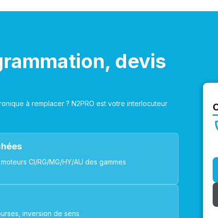
grammation, devis
onique à remplacer ? N2PRO est votre interlocuteur
achées
ues, moteurs CI/RG/MG/HY/AU des gammes
urses, inversion de sens