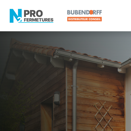
LOIRE-ATLANTIQUE -
Volet roulan
Rezé
Artisan, Menuisier, TPE ou PME proche de Rezé ?
N2PRO Fermetures est votre référent Volet roulant 