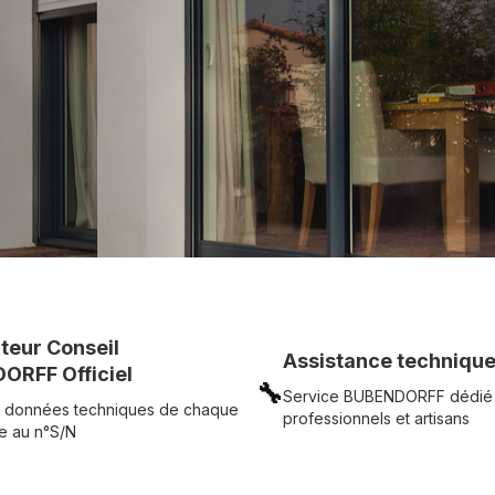
c simplicité.
UR
Voir tous nos produits
uteur Conseil
Assistance technique
ORFF Officiel
🔧
Service BUBENDORFF dédié
 données techniques de chaque
professionnels et artisans
e au n°S/N