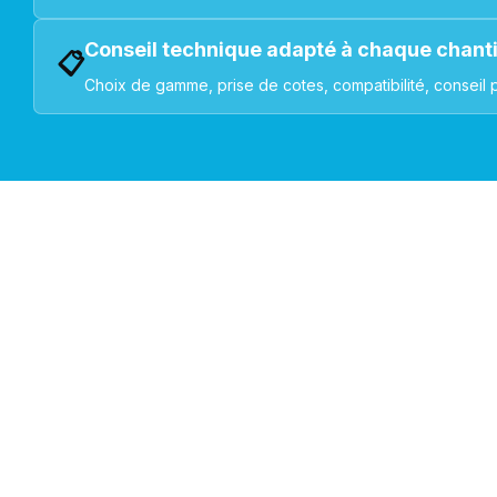
Conseil technique adapté à chaque chant
📋
Choix de gamme, prise de cotes, compatibilité, conseil 
VOLETS ROULANTS : BUBENDORFF - SOMFY - DELTA DOR
Découvrez nos produ