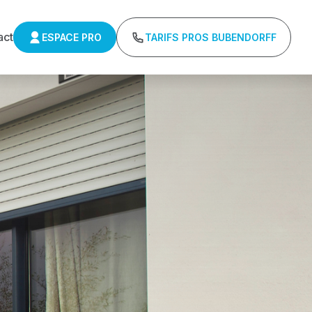
act
ESPACE PRO
TARIFS PROS BUBENDORFF
ulants Delta 
r : Tarifs directs usines sans minimum d'achat -