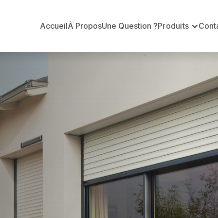
Accueil
À Propos
Une Question ?
Produits
Cont
 en volets ro
au ?
n volets roulants Delta Dore officiel pour vous apporte