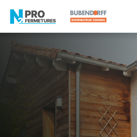
LOIRE-ATLANTIQUE -
Distributeur
Prinquiau
Artisan, Menuisier, TPE ou PME proche de Prinqui
N2PRO Fermetures est votre référent Distributeur e