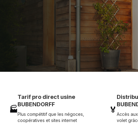
Assistance technique chantier et service réactif ave
07 83 35 69 17
MON DEVIS MOTE
Tarif pro direct usine
Distrib
BUBENDORFF
BUBEND
🏭
🏅
Plus compétitif que les négoces,
Accès aux
coopératives et sites internet
volet grâc