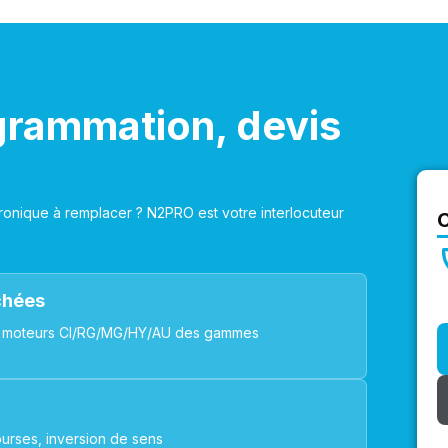
grammation, devis
onique à remplacer ? N2PRO est votre interlocuteur
achées
ues, moteurs CI/RG/MG/HY/AU des gammes
urses, inversion de sens