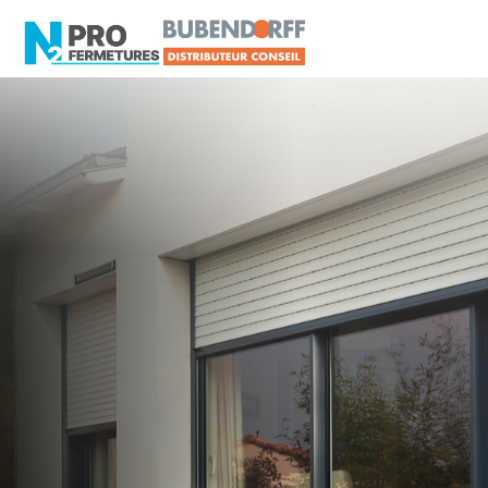
LOIRE-ATLANTIQUE -
Distributeur en volets
roulants Delta Dore
Port-Saint-Père
Artisan, Menuisier, TPE ou PME proche de Port-
Saint-Père ?
N2PRO Fermetures est votre référent Distributeur
en volets roulants Delta Dore officiel pour vous