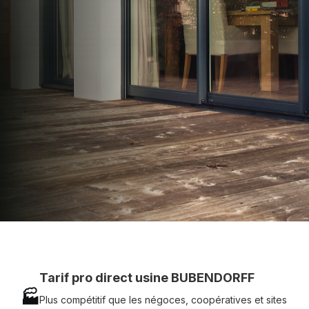
apporter : Tarifs directs usines sans minimum
d'achat - Assistance technique chantier et
service réactif avec simplicité.
07 83 35 69 17
MON DEVIS MOTEUR
Voir tous nos produits
Tarif pro direct usine BUBENDORFF
🏭
Plus compétitif que les négoces, coopératives et sites