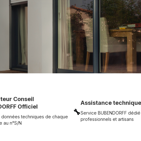
c simplicité.
UR
Voir tous nos produits
uteur Conseil
Assistance technique
ORFF Officiel
🔧
Service BUBENDORFF dédié
 données techniques de chaque
professionnels et artisans
e au n°S/N