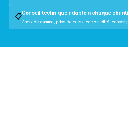
Conseil technique adapté à chaque chant
📋
Choix de gamme, prise de cotes, compatibilité, conseil 
VOLETS ROULANTS : BUBENDORFF - SOMFY - DELTA DOR
Découvrez nos produ