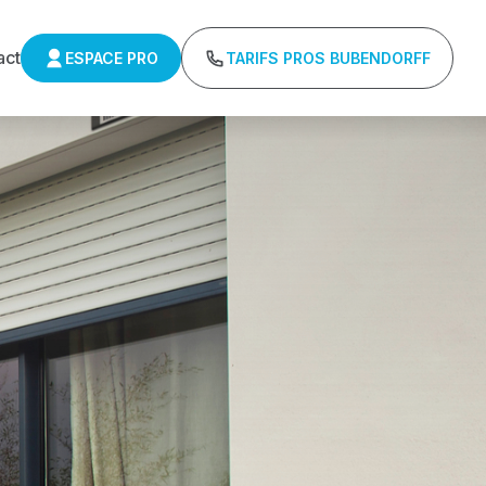
act
ESPACE PRO
TARIFS PROS BUBENDORFF
ulants Delta 
r : Tarifs directs usines sans minimum d'achat -