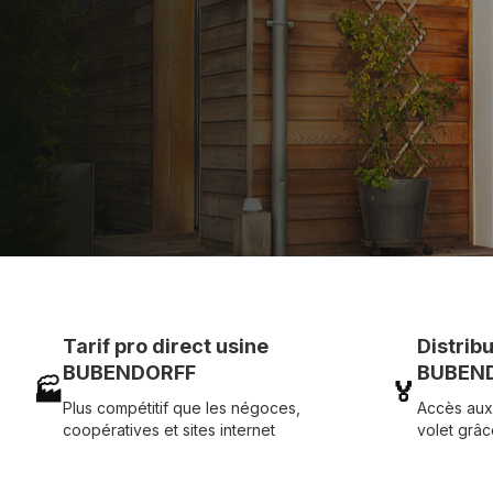
Assistance technique chantier et service réactif ave
07 83 35 69 17
MON DEVIS MOTE
Tarif pro direct usine
Distrib
BUBENDORFF
BUBEND
🏭
🏅
Plus compétitif que les négoces,
Accès aux
coopératives et sites internet
volet grâc