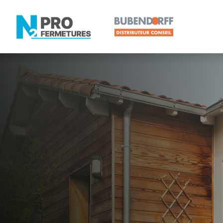
LOIRE-ATLANTIQUE -
Distributeur
Pornic
Artisan, Menuisier, TPE ou PME proche de Pornic 
N2PRO Fermetures est votre référent Distributeur e