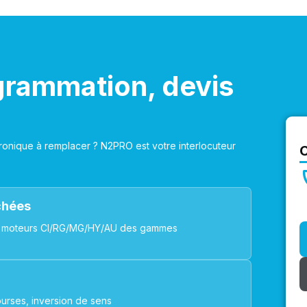
grammation, devis
onique à remplacer ? N2PRO est votre interlocuteur
achées
ues, moteurs CI/RG/MG/HY/AU des gammes
urses, inversion de sens