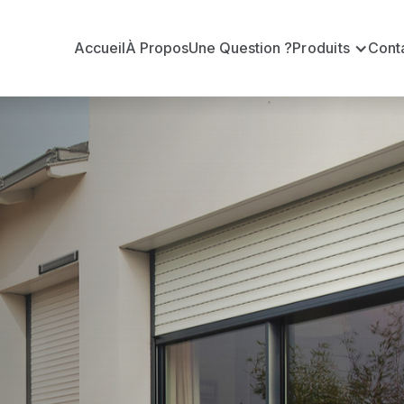
Accueil
À Propos
Une Question ?
Produits
Cont
 en volets ro
?
n volets roulants Delta Dore officiel pour vous apporte