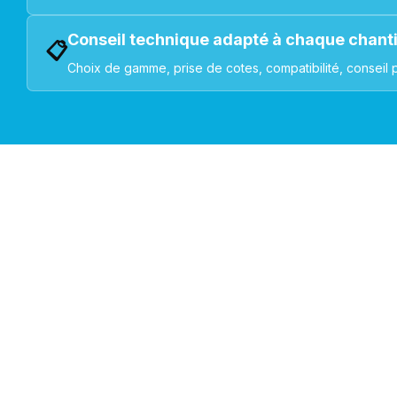
Conseil technique adapté à chaque chant
📋
Choix de gamme, prise de cotes, compatibilité, conseil 
VOLETS ROULANTS : BUBENDORFF - SOMFY - DELTA DOR
Découvrez nos produ