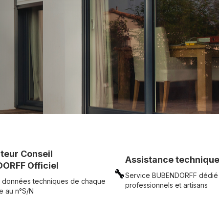
c simplicité.
UR
Voir tous nos produits
uteur Conseil
Assistance technique
ORFF Officiel
🔧
Service BUBENDORFF dédié
 données techniques de chaque
professionnels et artisans
e au n°S/N