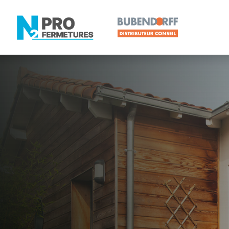
LOIRE-ATLANTIQUE -
Distributeur
Paimbœuf
Artisan, Menuisier, TPE ou PME proche de Paimb
N2PRO Fermetures est votre référent Distributeur e