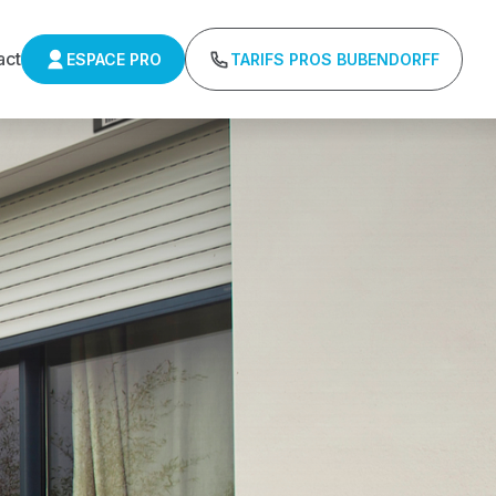
act
ESPACE PRO
TARIFS PROS BUBENDORFF
ulants Somfy
Tarifs directs usines sans minimum d'achat -