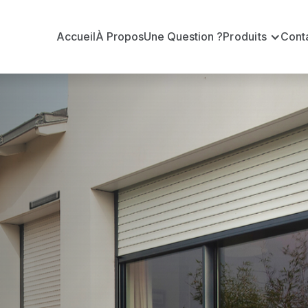
Accueil
À Propos
Une Question ?
Produits
Cont
 en volets ro
œuf ?
n volets roulants Somfy officiel pour vous apporter : 