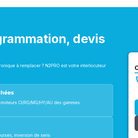
grammation, devis
onique à remplacer ? N2PRO est votre interlocuteur
achées
ues, moteurs CI/RG/MG/HY/AU des gammes
urses, inversion de sens