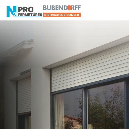
LOIRE-ATLANTIQUE -
Distributeur en volets
roulants Somfy
Orvault
Artisan, Menuisier, TPE ou PME proche de
Orvault ?
N2PRO Fermetures est votre référent Distributeur
en volets roulants Somfy officiel pour vous