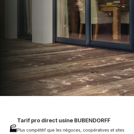
apporter : Tarifs directs usines sans minimum
d'achat - Assistance technique chantier et
service réactif avec simplicité.
07 83 35 69 17
MON DEVIS MOTEUR
Voir tous nos produits
Tarif pro direct usine BUBENDORFF
🏭
Plus compétitif que les négoces, coopératives et sites