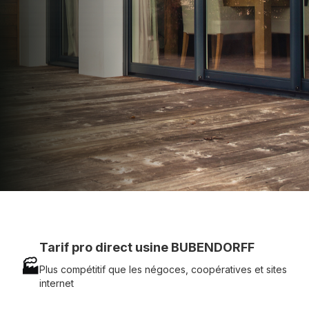
technique chantier et service réactif avec
simplicité.
07 83 35 69 17
MON DEVIS MOTEUR
Voir tous nos produits
Tarif pro direct usine BUBENDORFF
🏭
Plus compétitif que les négoces, coopératives et sites
internet