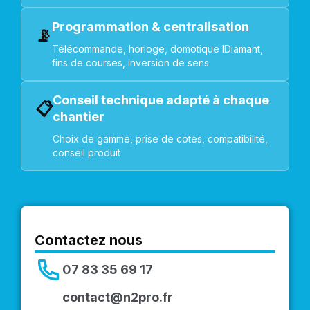
Programmation & centralisation
📡
Télécommande, horloge, domotique IDiamant,
fins de courses, inversion de sens
Conseil technique adapté à chaque
📋
chantier
Choix de gamme, prise de cotes, compatibilité,
conseil produit
Contactez nous
07 83 35 69 17
contact@n2pro.fr