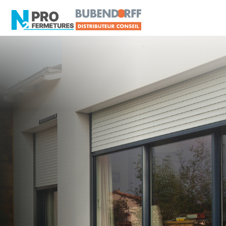
MAINE-ET-LOIRE -
Volet roulant
Nueil-sur-Layon
Artisan, Menuisier, TPE ou PME proche de Nueil-
sur-Layon ?
N2PRO Fermetures est votre référent Volet
roulant officiel pour vous apporter : Tarifs directs
usines sans minimum d'achat - Assistance