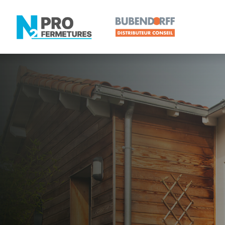
LOIRE-ATLANTIQUE -
Distributeur
Nozay
Artisan, Menuisier, TPE ou PME proche de Nozay 
N2PRO Fermetures est votre référent Distributeur e