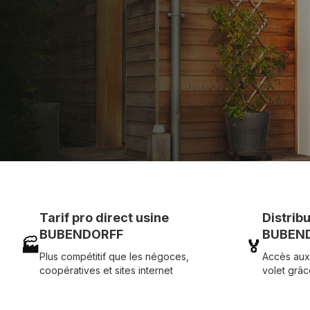
Assistance technique chantier et service réactif ave
07 83 35 69 17
MON DEVIS MOTE
Tarif pro direct usine
Distrib
BUBENDORFF
BUBEND
🏭
🏅
Plus compétitif que les négoces,
Accès aux
coopératives et sites internet
volet grâc