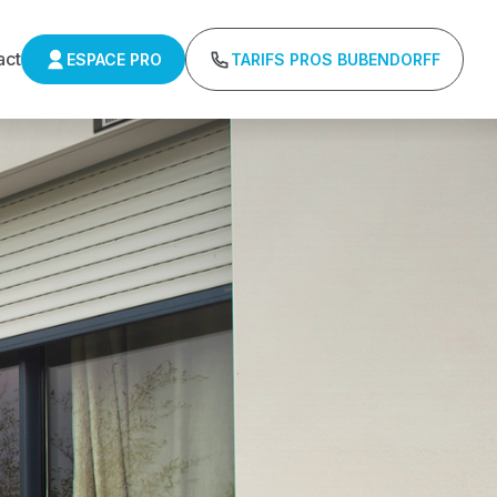
act
ESPACE PRO
TARIFS PROS BUBENDORFF
ulants Somfy
Tarifs directs usines sans minimum d'achat -