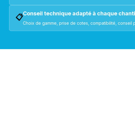
Conseil technique adapté à chaque chant
📋
Choix de gamme, prise de cotes, compatibilité, conseil 
VOLETS ROULANTS : BUBENDORFF - SOMFY - DELTA DOR
Découvrez nos produ