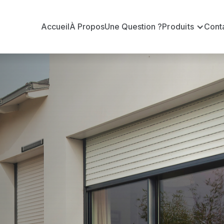
Accueil
À Propos
Une Question ?
Produits
Cont
 en volets ro
?
n volets roulants Somfy officiel pour vous apporter : 