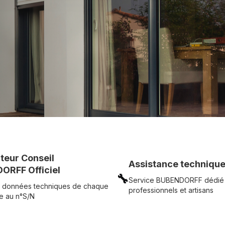
c simplicité.
UR
Voir tous nos produits
uteur Conseil
Assistance technique
ORFF Officiel
🔧
Service BUBENDORFF dédié
 données techniques de chaque
professionnels et artisans
e au n°S/N