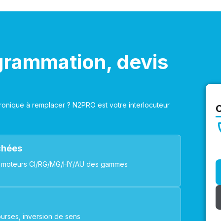
grammation, devis
onique à remplacer ? N2PRO est votre interlocuteur
achées
ues, moteurs CI/RG/MG/HY/AU des gammes
urses, inversion de sens