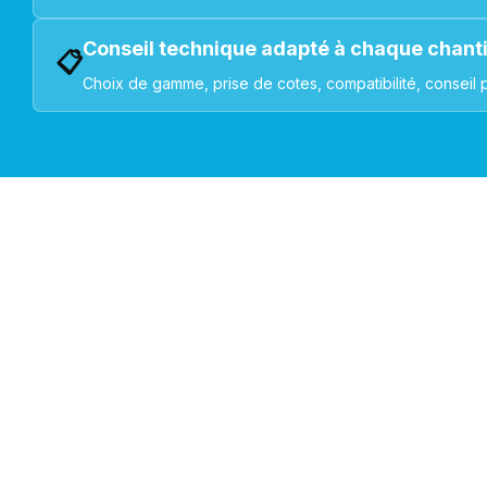
Conseil technique adapté à chaque chant
📋
Choix de gamme, prise de cotes, compatibilité, conseil 
VOLETS ROULANTS : BUBENDORFF - SOMFY - DELTA DOR
Découvrez nos produ