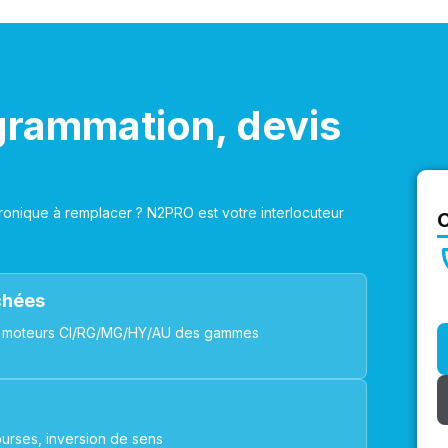
grammation, devis
onique à remplacer ? N2PRO est votre interlocuteur
achées
ues, moteurs CI/RG/MG/HY/AU des gammes
urses, inversion de sens