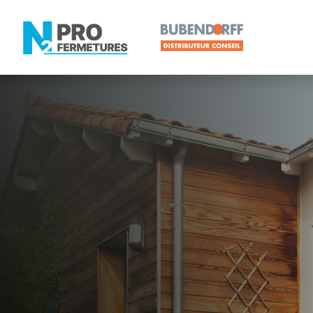
MAINE-ET-LOIRE -
Distributeur
Mozé-sur-L
Artisan, Menuisier, TPE ou PME proche de Mozé-
N2PRO Fermetures est votre référent Distributeur e