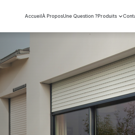
Accueil
À Propos
Une Question ?
Produits
Cont
 en volets ro
ouet
sur-Louet ?
n volets roulants Somfy officiel pour vous apporter : 