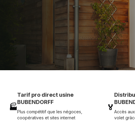
Assistance technique chantier et service réactif ave
07 83 35 69 17
MON DEVIS MOTE
Tarif pro direct usine
Distrib
BUBENDORFF
BUBEND
🏭
🏅
Plus compétitif que les négoces,
Accès aux
coopératives et sites internet
volet grâc