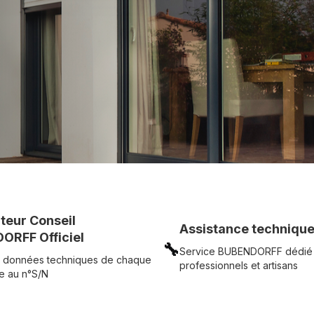
c simplicité.
UR
Voir tous nos produits
uteur Conseil
Assistance technique
ORFF Officiel
🔧
Service BUBENDORFF dédié
 données techniques de chaque
professionnels et artisans
e au n°S/N