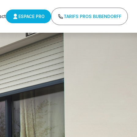
act
ESPACE PRO
TARIFS PROS BUBENDORFF
ulants Somfy
Tarifs directs usines sans minimum d'achat -