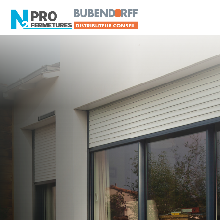
MAINE-ET-LOIRE -
Volet roulant
Mozé-sur-Louet
Artisan, Menuisier, TPE ou PME proche de
Mozé-sur-Louet ?
N2PRO Fermetures est votre référent Volet
roulant officiel pour vous apporter : Tarifs directs
usines sans minimum d'achat - Assistance