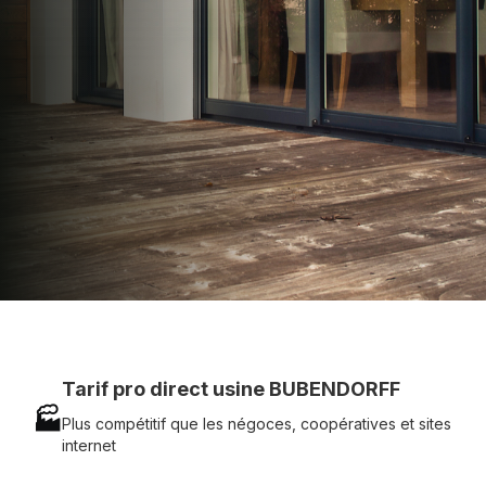
technique chantier et service réactif avec
simplicité.
07 83 35 69 17
MON DEVIS MOTEUR
Voir tous nos produits
Tarif pro direct usine BUBENDORFF
🏭
Plus compétitif que les négoces, coopératives et sites
internet