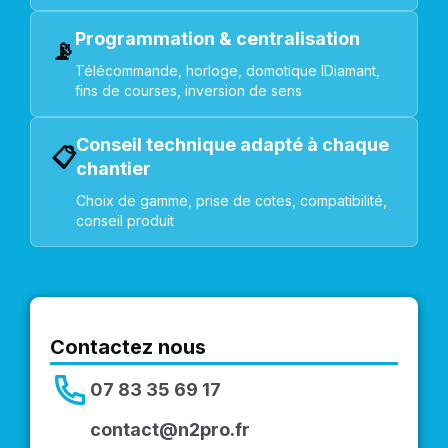
Programmation & centralisation
📡
Télécommande, horloge, domotique IDiamant,
fins de courses, inversion de sens
Conseil technique adapté à chaque
📋
chantier
Choix de gamme, prise de cotes, compatibilité,
conseil produit
Contactez nous
07 83 35 69 17
contact@n2pro.fr