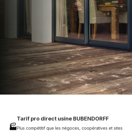
apporter : Tarifs directs usines sans minimum
d'achat - Assistance technique chantier et
service réactif avec simplicité.
07 83 35 69 17
MON DEVIS MOTEUR
Voir tous nos produits
Tarif pro direct usine BUBENDORFF
🏭
Plus compétitif que les négoces, coopératives et sites