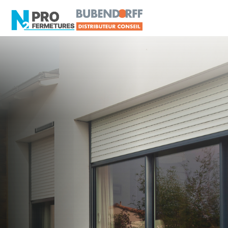
LOIRE-ATLANTIQUE -
Distributeur Conseil
BUBENDORFF
Missillac
Artisan, Menuisier, TPE ou PME proche de
Missillac ?
N2PRO Fermetures est votre référent Distributeur
Conseil BUBENDORFF officiel pour vous