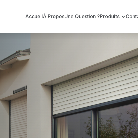
Accueil
À Propos
Une Question ?
Produits
Cont
t
-Loire
-sur-Loire ?
officiel pour vous apporter : Tarifs directs usines sa