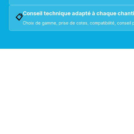
Conseil technique adapté à chaque chant
📋
Choix de gamme, prise de cotes, compatibilité, conseil 
VOLETS ROULANTS : BUBENDORFF - SOMFY - DELTA DOR
Découvrez nos produ