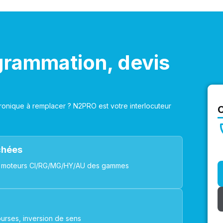
grammation, devis
onique à remplacer ? N2PRO est votre interlocuteur
achées
ues, moteurs CI/RG/MG/HY/AU des gammes
urses, inversion de sens