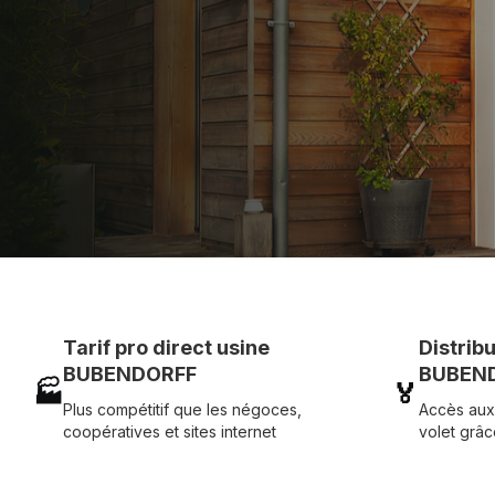
et service réactif avec simplicité.
07 83 35 69 17
MON DEVIS MOTE
Tarif pro direct usine
Distrib
BUBENDORFF
BUBEND
🏭
🏅
Plus compétitif que les négoces,
Accès aux
coopératives et sites internet
volet grâc