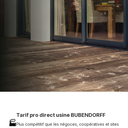
apporter : Tarifs directs usines sans minimum
d'achat - Assistance technique chantier et
service réactif avec simplicité.
07 83 35 69 17
MON DEVIS MOTEUR
Voir tous nos produits
Tarif pro direct usine BUBENDORFF
🏭
Plus compétitif que les négoces, coopératives et sites