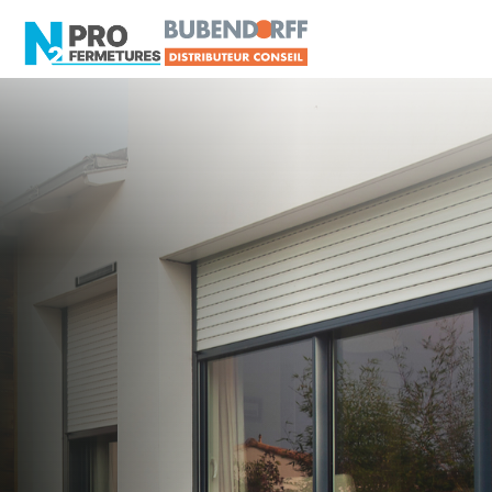
LOIRE-ATLANTIQUE -
Distributeur en volets
roulants Delta Dore
Mauves-sur-Loire
Artisan, Menuisier, TPE ou PME proche de
Mauves-sur-Loire ?
N2PRO Fermetures est votre référent Distributeur
en volets roulants Delta Dore officiel pour vous