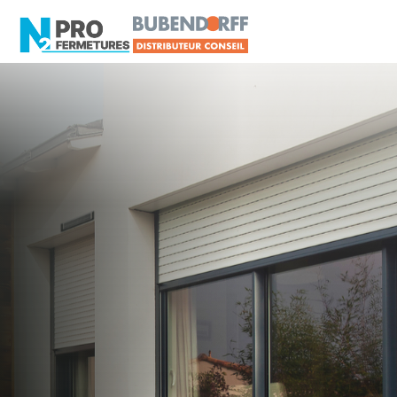
LOIRE-ATLANTIQUE - 44
Tarif Pro & Assistance
BUBENDORFF
Machecoul-Saint-Même
Artisan, Menuisier, TPE ou PME proche de
Machecoul-Saint-Même ?
N2PRO Fermetures est votre référent Tarif Pro &
Assistance BUBENDORFF officiel pour vous