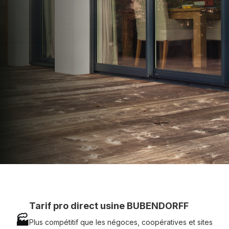
apporter : Tarifs directs usines sans minimum
d'achat - Assistance technique chantier et
service réactif avec simplicité.
07 83 35 69 17
MON DEVIS MOTEUR
Voir tous nos produits
Tarif pro direct usine BUBENDORFF
🏭
Plus compétitif que les négoces, coopératives et sites