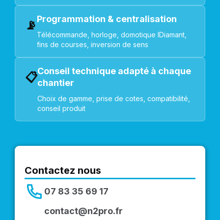
Programmation & centralisation
📡
Télécommande, horloge, domotique IDiamant,
fins de courses, inversion de sens
Conseil technique adapté à chaque
📋
chantier
Choix de gamme, prise de cotes, compatibilité,
conseil produit
Contactez nous
07 83 35 69 17
contact@n2pro.fr