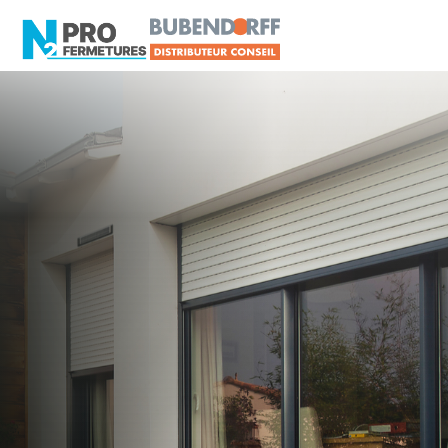
LOIRE-ATLANTIQUE -
Volet roulant
Louisfert
Artisan, Menuisier, TPE ou PME proche de
Louisfert ?
N2PRO Fermetures est votre référent Volet
roulant officiel pour vous apporter : Tarifs directs
usines sans minimum d'achat - Assistance