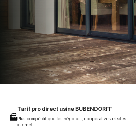
technique chantier et service réactif avec
simplicité.
07 83 35 69 17
MON DEVIS MOTEUR
Voir tous nos produits
Tarif pro direct usine BUBENDORFF
🏭
Plus compétitif que les négoces, coopératives et sites
internet