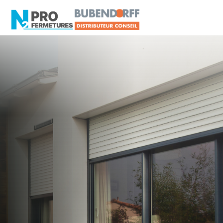
LOIRE-ATLANTIQUE -
Distributeur en volets
roulants Delta Dore
Loireauxence
Artisan, Menuisier, TPE ou PME proche de
Loireauxence ?
N2PRO Fermetures est votre référent Distributeur
en volets roulants Delta Dore officiel pour vous