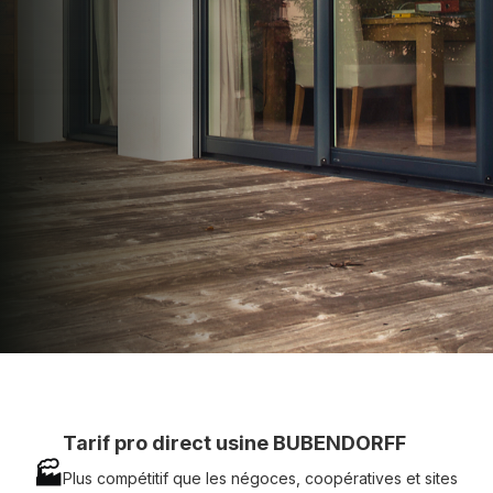
apporter : Tarifs directs usines sans minimum
d'achat - Assistance technique chantier et
service réactif avec simplicité.
07 83 35 69 17
MON DEVIS MOTEUR
Voir tous nos produits
Tarif pro direct usine BUBENDORFF
🏭
Plus compétitif que les négoces, coopératives et sites