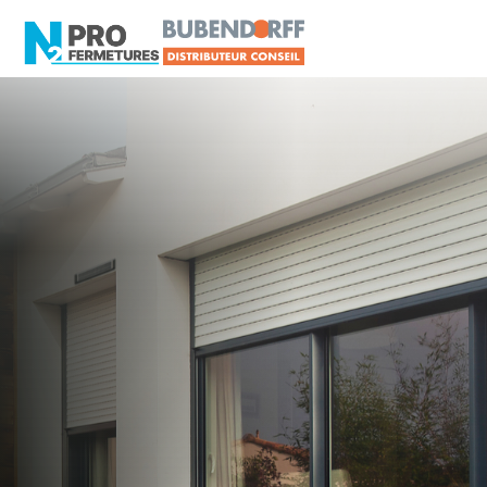
LOIRE-ATLANTIQUE -
Distributeur en volets
roulants Delta Dore
Ligné
Artisan, Menuisier, TPE ou PME proche de Ligné
?
N2PRO Fermetures est votre référent Distributeur
en volets roulants Delta Dore officiel pour vous