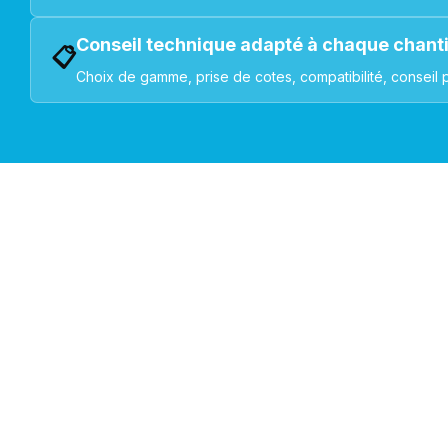
Conseil technique adapté à chaque chant
📋
Choix de gamme, prise de cotes, compatibilité, conseil 
VOLETS ROULANTS : BUBENDORFF - SOMFY - DELTA DOR
Découvrez nos produ