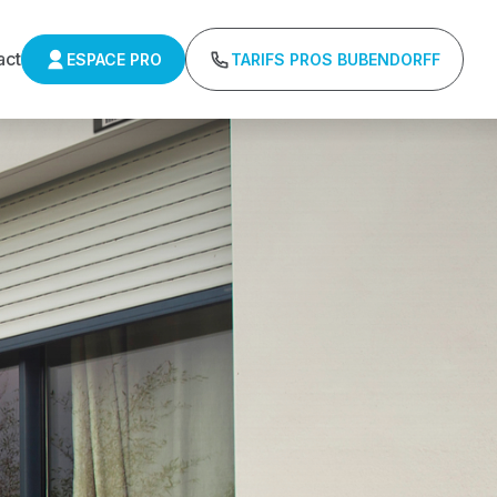
act
ESPACE PRO
TARIFS PROS BUBENDORFF
ulants Delta 
r : Tarifs directs usines sans minimum d'achat -