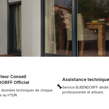
c simplicité.
UR
Voir tous nos produits
uteur Conseil
Assistance technique
ORFF Officiel
🔧
Service BUBENDORFF dédié
 données techniques de chaque
professionnels et artisans
e au n°S/N