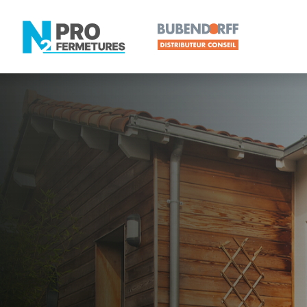
LOIRE-ATLANTIQUE -
Distributeur
Les Sorinièr
Artisan, Menuisier, TPE ou PME proche de Les Sor
N2PRO Fermetures est votre référent Distributeur e