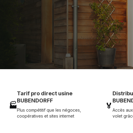
Assistance technique chantier et service réactif ave
07 83 35 69 17
MON DEVIS MOTE
Tarif pro direct usine
Distrib
BUBENDORFF
BUBEND
🏭
🏅
Plus compétitif que les négoces,
Accès aux
coopératives et sites internet
volet grâc