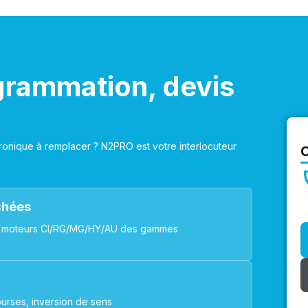
grammation, devis
onique à remplacer ? N2PRO est votre interlocuteur
achées
ues, moteurs CI/RG/MG/HY/AU des gammes
urses, inversion de sens