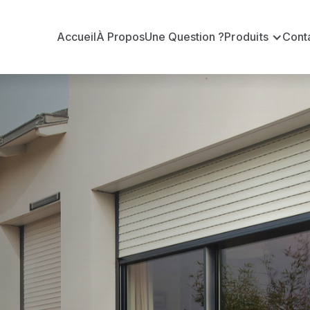
Accueil
À Propos
Une Question ?
Produits
Cont
 en volets ro
es
inières ?
n volets roulants Delta Dore officiel pour vous apporte