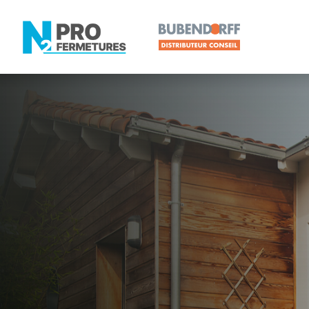
LOIRE-ATLANTIQUE -
Distributeur
Les Sorinièr
Artisan, Menuisier, TPE ou PME proche de Les Sor
N2PRO Fermetures est votre référent Distributeur e