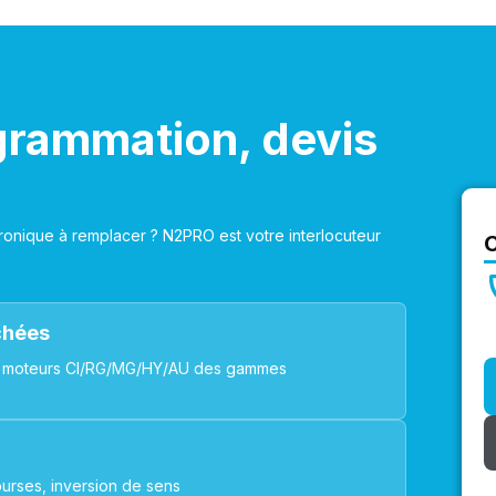
grammation, devis
onique à remplacer ? N2PRO est votre interlocuteur
achées
ues, moteurs CI/RG/MG/HY/AU des gammes
urses, inversion de sens