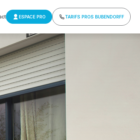
act
ESPACE PRO
TARIFS PROS BUBENDORFF
ulants Somfy
Tarifs directs usines sans minimum d'achat -