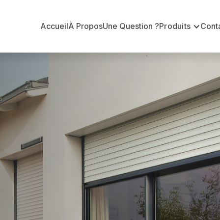
Accueil
À Propos
Une Question ?
Produits
Cont
 en volets ro
es
inières ?
n volets roulants Somfy officiel pour vous apporter : 