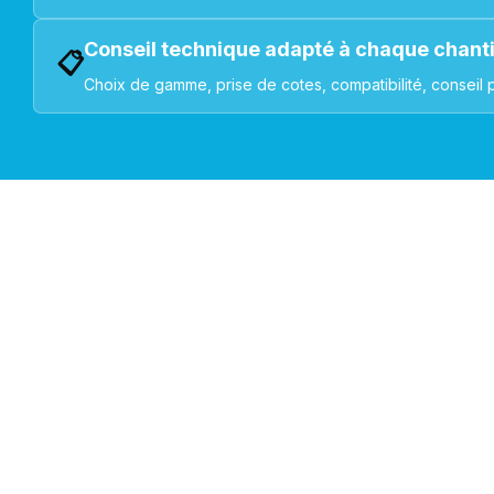
Conseil technique adapté à chaque chant
📋
Choix de gamme, prise de cotes, compatibilité, conseil 
VOLETS ROULANTS : BUBENDORFF - SOMFY - DELTA DOR
Découvrez nos produ