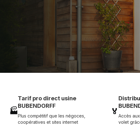
Assistance technique chantier et service réactif ave
07 83 35 69 17
MON DEVIS MOTE
Tarif pro direct usine
Distrib
BUBENDORFF
BUBEND
🏭
🏅
Plus compétitif que les négoces,
Accès aux
coopératives et sites internet
volet grâc