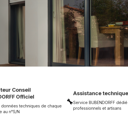
c simplicité.
UR
Voir tous nos produits
uteur Conseil
Assistance technique
ORFF Officiel
🔧
Service BUBENDORFF dédié
 données techniques de chaque
professionnels et artisans
e au n°S/N