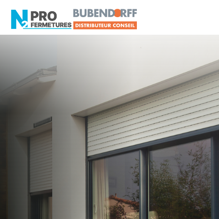
MAINE-ET-LOIRE -
Distributeur en volets
roulants Somfy
Les Ponts-de-Cé
Artisan, Menuisier, TPE ou PME proche de Les
Ponts-de-Cé ?
N2PRO Fermetures est votre référent Distributeur
en volets roulants Somfy officiel pour vous