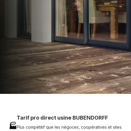
apporter : Tarifs directs usines sans minimum
d'achat - Assistance technique chantier et
service réactif avec simplicité.
07 83 35 69 17
MON DEVIS MOTEUR
Voir tous nos produits
Tarif pro direct usine BUBENDORFF
🏭
Plus compétitif que les négoces, coopératives et sites