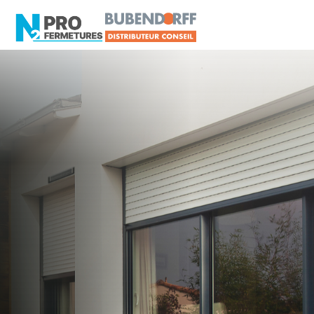
LOIRE-ATLANTIQUE -
Distributeur en volets
roulants Delta Dore
Legé
Artisan, Menuisier, TPE ou PME proche de Legé
?
N2PRO Fermetures est votre référent Distributeur
en volets roulants Delta Dore officiel pour vous