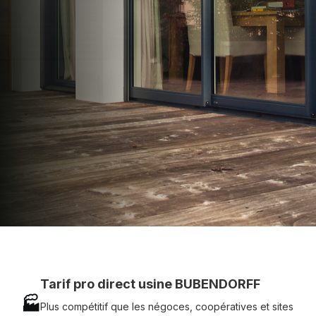
apporter : Tarifs directs usines sans minimum
d'achat - Assistance technique chantier et
service réactif avec simplicité.
07 83 35 69 17
MON DEVIS MOTEUR
Voir tous nos produits
Tarif pro direct usine BUBENDORFF
🏭
Plus compétitif que les négoces, coopératives et sites