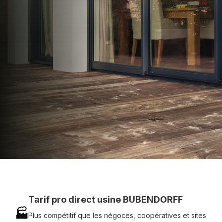
apporter : Tarifs directs usines sans minimum
d'achat - Assistance technique chantier et
service réactif avec simplicité.
07 83 35 69 17
MON DEVIS MOTEUR
Voir tous nos produits
Tarif pro direct usine BUBENDORFF
🏭
Plus compétitif que les négoces, coopératives et sites