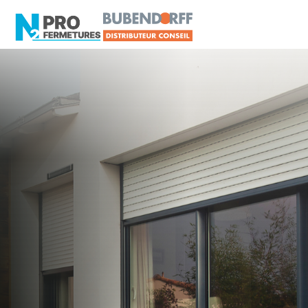
MAINE-ET-LOIRE -
Distributeur en volets
roulants Somfy
Le Plessis-Grammoire
Artisan, Menuisier, TPE ou PME proche de Le
Plessis-Grammoire ?
N2PRO Fermetures est votre référent Distributeur
en volets roulants Somfy officiel pour vous