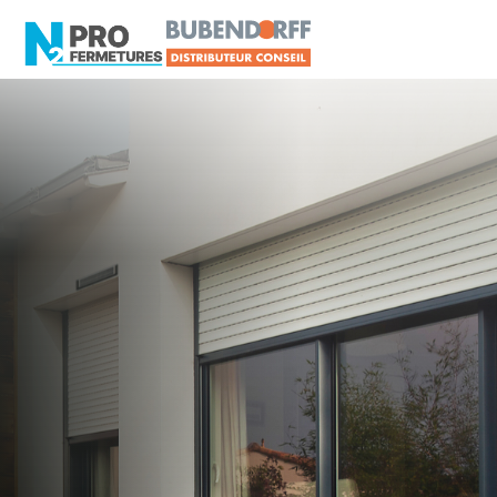
LOIRE-ATLANTIQUE -
Distributeur en volets
roulants Somfy
Le Pellerin
Artisan, Menuisier, TPE ou PME proche de Le
Pellerin ?
N2PRO Fermetures est votre référent Distributeur
en volets roulants Somfy officiel pour vous