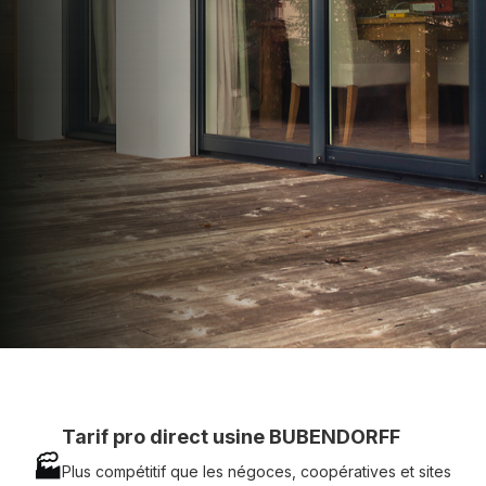
apporter : Tarifs directs usines sans minimum
d'achat - Assistance technique chantier et
service réactif avec simplicité.
07 83 35 69 17
MON DEVIS MOTEUR
Voir tous nos produits
Tarif pro direct usine BUBENDORFF
🏭
Plus compétitif que les négoces, coopératives et sites