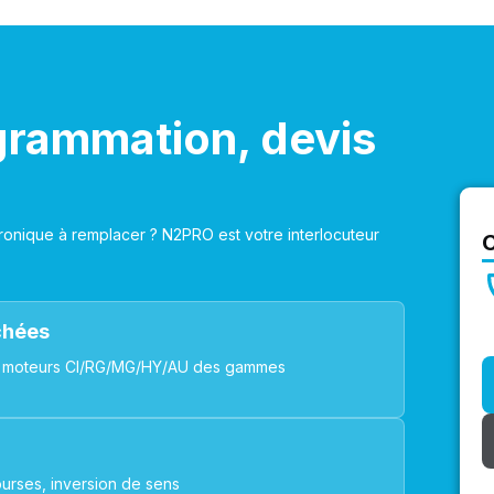
grammation, devis
onique à remplacer ? N2PRO est votre interlocuteur
achées
ues, moteurs CI/RG/MG/HY/AU des gammes
urses, inversion de sens