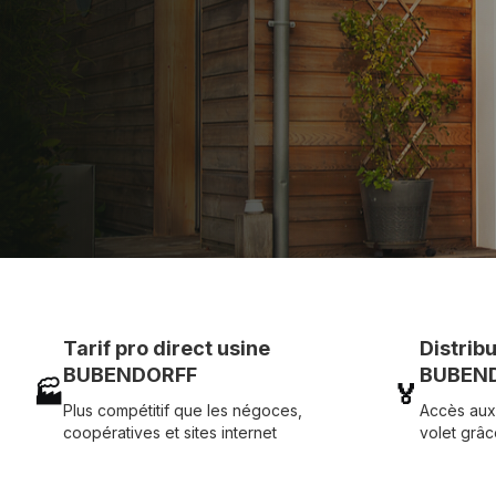
Assistance technique chantier et service réactif ave
07 83 35 69 17
MON DEVIS MOTE
Tarif pro direct usine
Distrib
BUBENDORFF
BUBEND
🏭
🏅
Plus compétitif que les négoces,
Accès aux
coopératives et sites internet
volet grâc