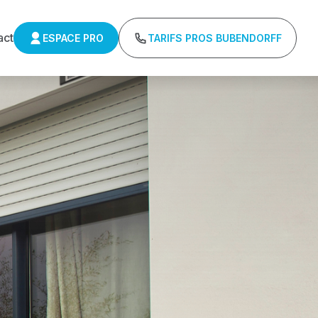
act
ESPACE PRO
TARIFS PROS BUBENDORFF
UBENDORFF
ifs directs usines sans minimum d'achat -