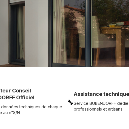
c simplicité.
UR
Voir tous nos produits
uteur Conseil
Assistance technique
ORFF Officiel
🔧
Service BUBENDORFF dédié
 données techniques de chaque
professionnels et artisans
e au n°S/N