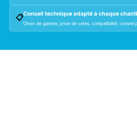
Conseil technique adapté à chaque chant
📋
Choix de gamme, prise de cotes, compatibilité, conseil 
VOLETS ROULANTS : BUBENDORFF - SOMFY - DELTA DOR
Découvrez nos produ