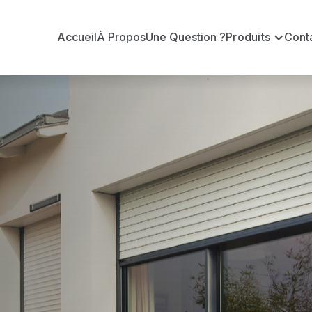
Accueil
À Propos
Une Question ?
Produits
Cont
ur Conseil B
s ?
Conseil BUBENDORFF officiel pour vous apporter : Tar