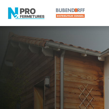
SARTHE - 72
Distribute
Le Mans
Artisan, Menuisier, TPE ou PME proche de Le Man
N2PRO Fermetures est votre référent Distributeur 